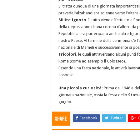
Si tratta dunque di una giornata importantiss
prevede l’alzabandiera solenne verso l’Altare 
Milite Ignoto
. Il tutto viene effettuato a Ro
della deposizione di una corona d’alloro da p
Repubblica e vi partecipano anche altre figur
nostro Paese. Al termine della cerimonia c’è l’
nazionale di Mameli e successivamente si po
Tricolori
, le quali attraversano alcuni punti f
Roma (come ad esempio il Colosseo).
Essendo una festa nazionale, le attività lavora
sospese.
Una piccola curiosità:
Prima del 1946 e dell
giornata nazionale, ossia la festa dello
Statu
giugno.
Facebook
Twitter
G
Share