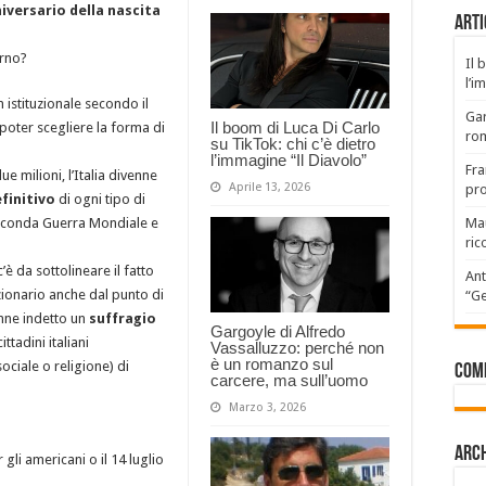
niversario della nascita
Arti
orno?
Il 
l’i
 istituzionale secondo il
Gar
Il boom di Luca Di Carlo
 poter scegliere la forma di
rom
su TikTok: chi c’è dietro
l’immagine “Il Diavolo”
Fra
e milioni, l’Italia divenne
Aprile 13, 2026
pro
efinitivo
di ogni tipo di
 Seconda Guerra Mondiale e
Mau
ric
è da sottolineare il fatto
Ant
zionario anche dal punto di
“Ge
venne indetto un
suffragio
Gargoyle di Alfredo
ittadini italiani
Vassalluzzo: perché non
è un romanzo sul
ociale o religione) di
Com
carcere, ma sull’uomo
Marzo 3, 2026
Arch
r gli americani o il 14 luglio