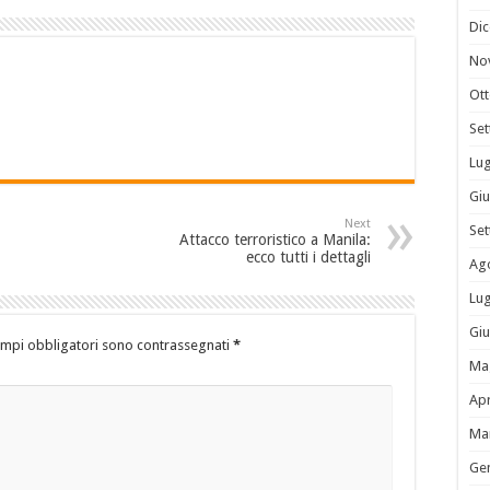
Di
No
Ot
Se
Lug
Gi
Next
Se
Attacco terroristico a Manila:
ecco tutti i dettagli
Ag
Lug
Gi
ampi obbligatori sono contrassegnati
*
Ma
Apr
Ma
Ge