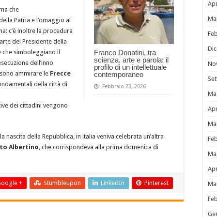
Apr
ima che
Ma
della Patria e l’omaggio al
ma: c’è inoltre la procedura
Fe
arte del Presidente della
Di
Franco Donatini, tra
e che simboleggiano il
scienza, arte e parola: il
esecuzione dell’inno
No
profilo di un intellettuale
ssono ammirare le
Frecce
contemporaneo
Se
ondamentali della città di
Febbraio 23, 2026
Ma
tive dei cittadini vengono
Apr
Ma
a nascita della Repubblica, in italia veniva celebrata un’altra
Fe
to Albertino
, che corrispondeva alla prima domenica di
Ma
Apr
oogle +
Stumbleupon
LinkedIn
Pinterest
Ma
Fe
Ge