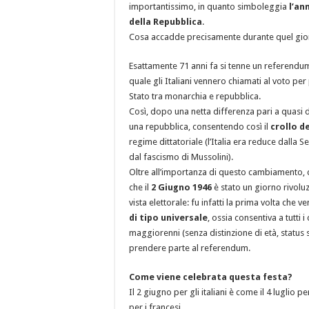
importantissimo, in quanto simboleggia
l’an
della Repubblica
.
Cosa accadde precisamente durante quel gi
Esattamente 71 anni fa si tenne un referendum
quale gli Italiani vennero chiamati al voto per
Stato tra monarchia e repubblica.
Così, dopo una netta differenza pari a quasi du
una repubblica, consentendo così il
crollo d
regime dittatoriale (l’Italia era reduce dalla
dal fascismo di Mussolini).
Oltre all’importanza di questo cambiamento, c’
che il
2 Giugno 1946
è stato un giorno rivolu
vista elettorale: fu infatti la prima volta che 
di tipo universale
, ossia consentiva a tutti i c
maggiorenni (senza distinzione di età, status s
prendere parte al referendum.
Come viene celebrata questa festa?
Il 2 giugno per gli italiani è come il 4 luglio pe
per i francesi.