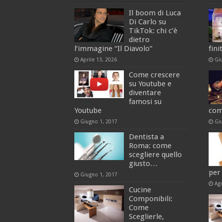
Il boom di Luca
Di Carlo su
TikTok: chi c’è
dietro
l’immagine “Il Diavolo”
fini
Aprile 13, 2026
Gi
Come crescere
su Youtube e
diventare
famosi su
Youtube
com
Giugno 1, 2017
Gi
Dentista a
Roma: come
scegliere quello
giusto…
per 
Giugno 1, 2017
Ag
Cucine
Componibili:
Come
Sceglierle,