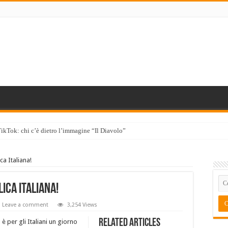
TikTok: chi c’è dietro l’immagine “Il Diavolo”
ca Italiana!
ica Italiana!
Leave a comment
3,254 Views
Related Articles
è per gli Italiani un giorno