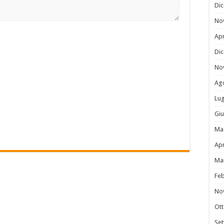
Di
No
Apr
Di
No
Ag
Lug
Gi
Ma
Apr
Ma
Fe
No
Ot
Se