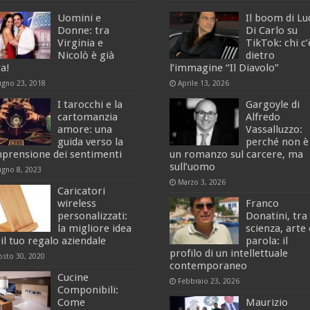
Uomini e
Il boom di Lu
Donne: tra
Di Carlo su
Virginia e
TikTok: chi c’
Nicolò è già
dietro
ta!
l’immagine “Il Diavolo”
ugno 23, 2018
Aprile 13, 2026
I tarocchi e la
Gargoyle di
cartomanzia
Alfredo
amore: una
Vassalluzzo:
guida verso la
perché non è
prensione dei sentimenti
un romanzo sul carcere, ma
sull’uomo
ugno 8, 2023
Marzo 3, 2026
Caricatori
wireless
Franco
personalizzati:
Donatini, tra
la migliore idea
scienza, arte 
il tuo regalo aziendale
parola: il
profilo di un intellettuale
osto 30, 2020
contemporaneo
Cucine
Febbraio 23, 2026
Componibili:
Come
Maurizio