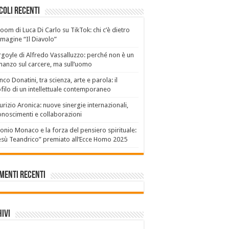
coli recenti
boom di Luca Di Carlo su TikTok: chi c’è dietro
mmagine “Il Diavolo”
goyle di Alfredo Vassalluzzo: perché non è un
anzo sul carcere, ma sull’uomo
nco Donatini, tra scienza, arte e parola: il
filo di un intellettuale contemporaneo
rizio Aronica: nuove sinergie internazionali,
onoscimenti e collaborazioni
onio Monaco e la forza del pensiero spirituale:
sù Teandrico” premiato all’Ecce Homo 2025
menti recenti
ivi