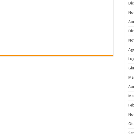
Di
No
Apr
Di
No
Ag
Lug
Gi
Ma
Apr
Ma
Fe
No
Ot
Se