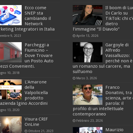
Ecco come
Il boom di Lu
SNEP sta
Di Carlo su
cambiando il
TikTok: chi c’
Network
dietro
keting Integratori in Italia
l’immagine “Il Diavolo”
cembre 9, 2023
Aprile 13, 2026
Parcheggi a
Gargoyle di
Fiumicino –
Alfredo
Dove Trovare
Vassalluzzo:
un Posto Auto
perché non è
rezzi Convenienti.
un romanzo sul carcere, ma
sull’uomo
ugno 10, 2018
Marzo 3, 2026
L’Amarone
della
Franco
Valpolicella
Donatini, tra
prodotto
scienza, arte 
’azienda Igino Accordini
parola: il
profilo di un intellettuale
ugno 13, 2020
contemporaneo
Visura CRIF
Febbraio 23, 2026
OnLine
Maurizio
Ottobre 21, 2023