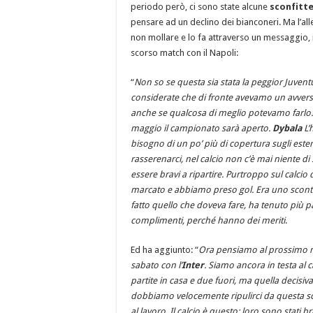
periodo però, ci sono state alcune
sconfitt
pensare ad un declino dei bianconeri. Ma l’al
non mollare e lo fa attraverso un messaggio,
scorso match con il Napoli:
“
Non so se questa sia stata la peggior Juvent
considerate che di fronte avevamo un avversa
anche se qualcosa di meglio potevamo farlo.
maggio il campionato sarà aperto.
Dybala
L’
bisogno di un po’ più di copertura sugli est
rasserenarci, nel calcio non c’è mai niente 
essere bravi a ripartire. Purtroppo sul calc
marcato e abbiamo preso gol. Era uno scontro
fatto quello che doveva fare, ha tenuto più pall
complimenti, perché hanno dei meriti
.
Ed ha aggiunto: “
Ora pensiamo al prossimo m
sabato con l’
Inter
. Siamo ancora in testa a
partite in casa e due fuori, ma quella decisiv
dobbiamo velocemente ripulirci da questa sco
al lavoro. Il calcio è questo: loro sono stati b