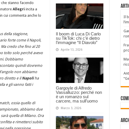
e
che stanno facendo
Arti
lenatore
Allegri
incita a
 in cui commenta anche lo
Il 
l’i
Gar
Il boom di Luca Di Carlo
us della stagione,
rom
su TikTok: chi c’è dietro
rio forte come il Napoli,
l’immagine “Il Diavolo”
Fra
 Ma credo che fino al 20
Aprile 13, 2026
pro
ho tolto solo perché avevo
erni. Dobbiamo
Mau
ric
di scontato quindi dovremo
io d’angolo non abbiamo
Ant
 diretto e il
Napoli
ha
“Ge
a e gli vanno fatti i
Gargoyle di Alfredo
Vassalluzzo: perché non
è un romanzo sul
Com
carcere, ma sull’uomo
atch, ossia quello di
Marzo 3, 2026
l campionato, abbiamo due
a sarà quella di Milano. Ora
Arch
nfitta e rimetterci subito
ravi nella pressione.