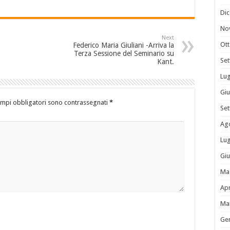
Di
No
Next
Ot
Federico Maria Giuliani -Arriva la
Terza Sessione del Seminario su
Se
Kant.
Lug
Gi
ampi obbligatori sono contrassegnati
*
Se
Ag
Lug
Gi
Ma
Apr
Ma
Ge