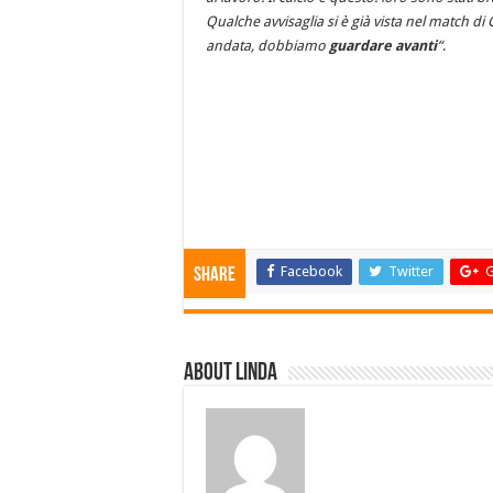
Qualche avvisaglia si è già vista nel match d
andata, dobbiamo
guardare avanti
“
.
Facebook
Twitter
G
Share
About linda