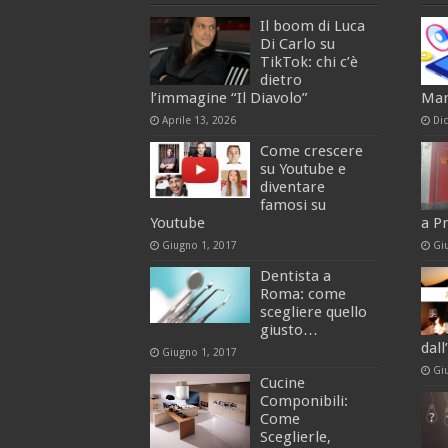
Il boom di Luca
Di Carlo su
TikTok: chi c’è
dietro
l’immagine “Il Diavolo”
Mar
Aprile 13, 2026
Di
Come crescere
su Youtube e
diventare
famosi su
Youtube
a P
Giugno 1, 2017
Gi
Dentista a
Roma: come
scegliere quello
giusto…
dall
Giugno 1, 2017
Gi
Cucine
Componibili:
Come
Sceglierle,