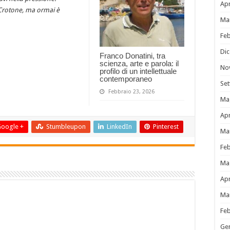
Apr
i Crotone, ma ormai è
Ma
Fe
Di
Franco Donatini, tra
scienza, arte e parola: il
No
profilo di un intellettuale
contemporaneo
Se
Febbraio 23, 2026
Ma
Apr
oogle +
Stumbleupon
LinkedIn
Pinterest
Ma
Fe
Ma
Apr
Ma
Fe
Ge