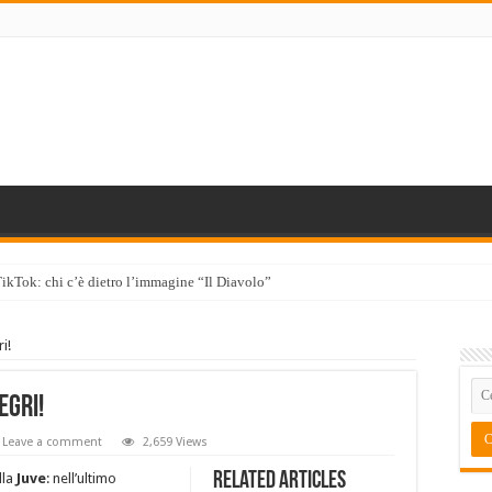
TikTok: chi c’è dietro l’immagine “Il Diavolo”
i!
egri!
Leave a comment
2,659 Views
Related Articles
lla
Juve
: nell’ultimo