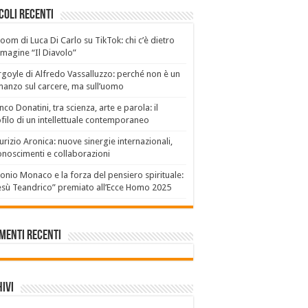
coli recenti
boom di Luca Di Carlo su TikTok: chi c’è dietro
mmagine “Il Diavolo”
goyle di Alfredo Vassalluzzo: perché non è un
anzo sul carcere, ma sull’uomo
nco Donatini, tra scienza, arte e parola: il
filo di un intellettuale contemporaneo
rizio Aronica: nuove sinergie internazionali,
onoscimenti e collaborazioni
onio Monaco e la forza del pensiero spirituale:
sù Teandrico” premiato all’Ecce Homo 2025
menti recenti
ivi