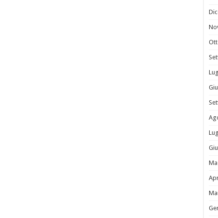
Di
No
Ot
Se
Lug
Gi
Se
Ag
Lug
Gi
Ma
Apr
Ma
Ge