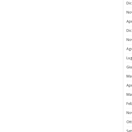
Di
No
Apr
Di
No
Ag
Lug
Gi
Ma
Apr
Ma
Fe
No
Ot
Se