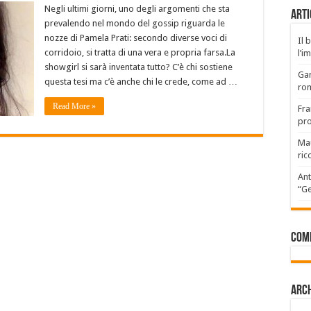
Negli ultimi giorni, uno degli argomenti che sta
Arti
prevalendo nel mondo del gossip riguarda le
nozze di Pamela Prati: secondo diverse voci di
Il 
corridoio, si tratta di una vera e propria farsa.La
l’i
showgirl si sarà inventata tutto? C’è chi sostiene
Gar
questa tesi ma c’è anche chi le crede, come ad …
rom
Read More »
Fra
pro
Mau
ric
Ant
“Ge
Com
Arch