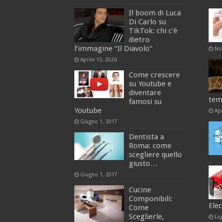
Il boom di Luca
Di Carlo su
TikTok: chi c’è
dietro
l’immagine “Il Diavolo”
No
Aprile 13, 2026
Come crescere
su Youtube e
diventare
tem
famosi su
Youtube
Apr
Giugno 1, 2017
Dentista a
Roma: come
scegliere quello
giusto…
Giugno 1, 2017
Cucine
Componibili:
Elec
Come
Sceglierle,
Lug