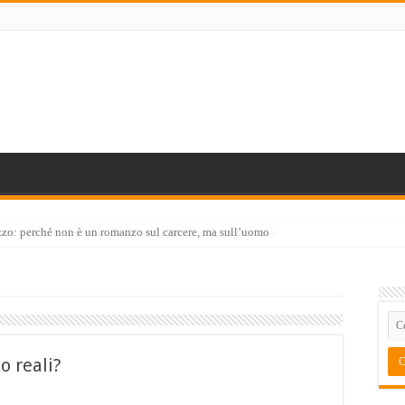
arte e parola: il profilo di un intellettuale contemporaneo
o reali?