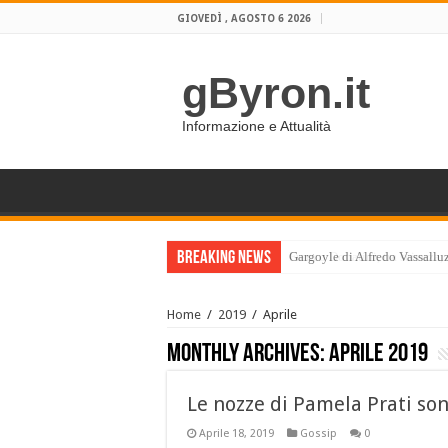
GIOVEDÌ , AGOSTO 6 2026
gByron.it
Informazione e Attualità
Breaking News
Franco Donatini, tra scienza, 
Home
/
2019
/
Aprile
Monthly Archives:
Aprile 2019
Le nozze di Pamela Prati son
Aprile 18, 2019
Gossip
0