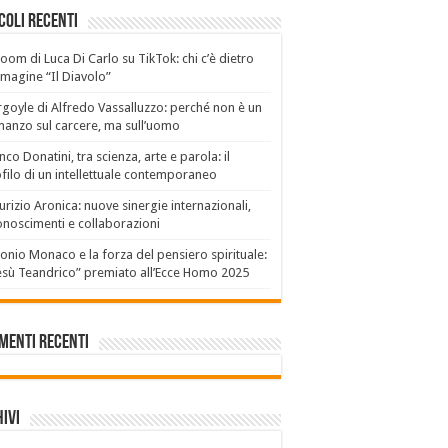
coli recenti
boom di Luca Di Carlo su TikTok: chi c’è dietro
mmagine “Il Diavolo”
goyle di Alfredo Vassalluzzo: perché non è un
anzo sul carcere, ma sull’uomo
nco Donatini, tra scienza, arte e parola: il
filo di un intellettuale contemporaneo
rizio Aronica: nuove sinergie internazionali,
onoscimenti e collaborazioni
onio Monaco e la forza del pensiero spirituale:
sù Teandrico” premiato all’Ecce Homo 2025
menti recenti
ivi