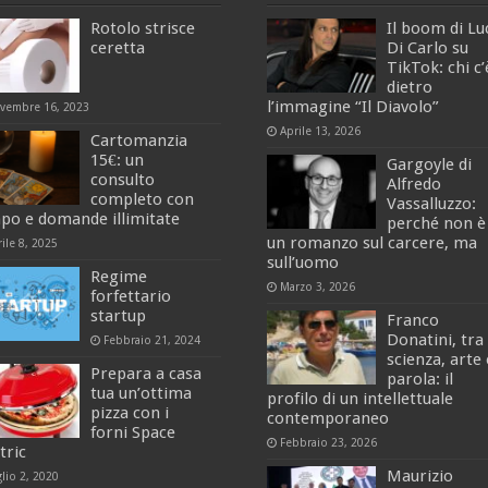
Rotolo strisce
Il boom di Lu
ceretta
Di Carlo su
TikTok: chi c’
dietro
l’immagine “Il Diavolo”
vembre 16, 2023
Aprile 13, 2026
Cartomanzia
15€: un
Gargoyle di
consulto
Alfredo
completo con
Vassalluzzo:
po e domande illimitate
perché non è
un romanzo sul carcere, ma
ile 8, 2025
sull’uomo
Regime
Marzo 3, 2026
forfettario
startup
Franco
Donatini, tra
Febbraio 21, 2024
scienza, arte 
Prepara a casa
parola: il
tua un’ottima
profilo di un intellettuale
pizza con i
contemporaneo
forni Space
Febbraio 23, 2026
tric
Maurizio
lio 2, 2020