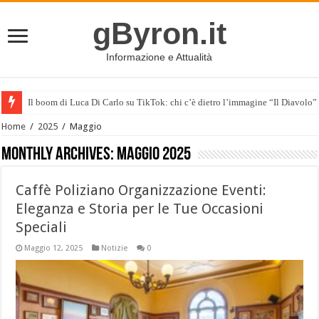
gByron.it
Informazione e Attualità
Il boom di Luca Di Carlo su TikTok: chi c’è dietro l’immagine “Il Diavolo”
Home
/
2025
/
Maggio
Monthly Archives:
Maggio 2025
Caffè Poliziano Organizzazione Eventi:
Eleganza e Storia per le Tue Occasioni
Speciali
Maggio 12, 2025
Notizie
0