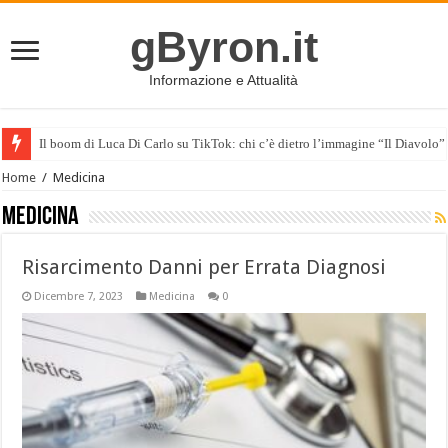
gByron.it
Informazione e Attualità
Il boom di Luca Di Carlo su TikTok: chi c’è dietro l’immagine “Il Diavolo”
Home
/
Medicina
Medicina
Risarcimento Danni per Errata Diagnosi
Dicembre 7, 2023
Medicina
0