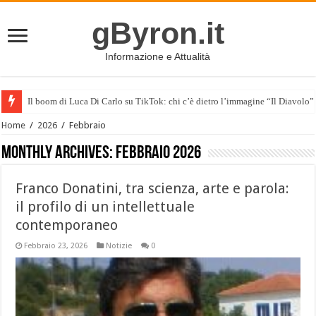
gByron.it
Informazione e Attualità
Il boom di Luca Di Carlo su TikTok: chi c’è dietro l’immagine “Il Diavolo”
Home
/
2026
/
Febbraio
Monthly Archives:
Febbraio 2026
Franco Donatini, tra scienza, arte e parola:
il profilo di un intellettuale
contemporaneo
Febbraio 23, 2026
Notizie
0