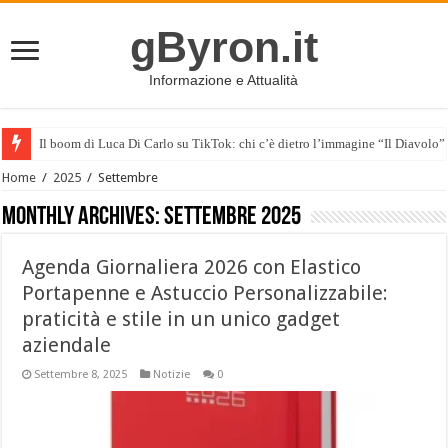
gByron.it
Informazione e Attualità
Il boom di Luca Di Carlo su TikTok: chi c’è dietro l’immagine “Il Diavolo”
Home
/
2025
/
Settembre
Monthly Archives:
Settembre 2025
Agenda Giornaliera 2026 con Elastico
Portapenne e Astuccio Personalizzabile:
praticità e stile in un unico gadget
aziendale
Settembre 8, 2025
Notizie
0