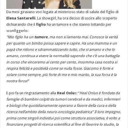
Da mesi giravano voci legate al misterioso stato di salute del figlio di
Elena Santarelli
. La showgirl, ha ora deciso di uscire allo scoperto
dichiarando che il
figlio
ha un tumore e che stanno lottando per
sconfiggerlo:
“Mio figlio ha un
tumore
, ma non si lamenta mai. Conosce la verità
per quanto un bimbo possa sapere e capire. Ha una mamma e un
papà che ridono e sdrammatizzando tutto, che si amano e che lo
amano, continua a vivere la normalità sapendo che c’è una battaglia
in corso che vinceremo al cento per cento, insomma casa nostra si
respira felicità e positività come se nulla fosse. Giacomo è forte e
solare come sempre, più forte di me e mio marito, la sua forza è la
nostra forza!”
E poi fa un ringraziamento alla
Heal Onlu
s: “
Heal Onlus è fondata da
famiglie di bambini colpiti da tumori cerebrali e da medici, infermieri
e biologi che quotidianamente operano a favore della cura e della
ricerca nell’ambito della neuro-oncologia pediatrica” Il loro impegno,
prima come singoli individui poi come struttura associativa, è volto a
finanziare progetti di ricerca scientifica al fine di favorire lo studio, la