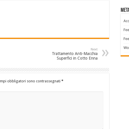
Met
Acc
Fee
Fe
Wo
Next
Trattamento Anti-Macchia
Superfici in Cotto Enna
ampi obbligatori sono contrassegnati
*