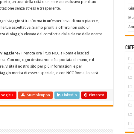
rto, un tour della città o un servizio esclusivo per il tuo
tazione senza stress e trasparente.
Gi
Ma
gni viaggio si trasforma in un’esperienza di puro piacere,
Apr
le tue aspettative. Siamo pronti a offrirti non solo un
za di viaggio elevata dal comfort e dalla classe delle nostre
Cate
 viaggiare?
Prenota ora il tuo NCC a Roma e lasciati
za. Con noi, ogni destinazione è a portata di mano, e il
e. Visita il nostro sito per più informazioni e per
 viaggio merita di essere speciale, e con NCC Roma, lo sarà
oogle +
Stumbleupon
LinkedIn
Pinterest