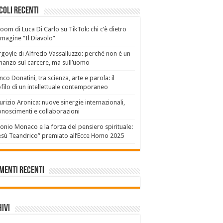
coli recenti
boom di Luca Di Carlo su TikTok: chi c’è dietro
mmagine “Il Diavolo”
goyle di Alfredo Vassalluzzo: perché non è un
anzo sul carcere, ma sull’uomo
nco Donatini, tra scienza, arte e parola: il
filo di un intellettuale contemporaneo
rizio Aronica: nuove sinergie internazionali,
onoscimenti e collaborazioni
onio Monaco e la forza del pensiero spirituale:
sù Teandrico” premiato all’Ecce Homo 2025
menti recenti
ivi