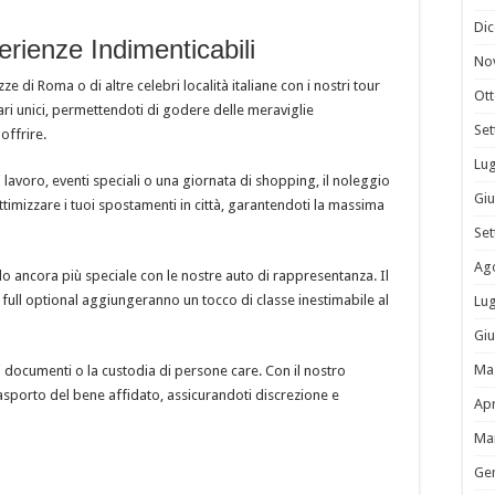
Di
erienze Indimenticabili
No
ze di Roma o di altre celebri località italiane con i nostri tour
Ot
ari unici, permettendoti di godere delle meraviglie
Se
offrire.
Lug
lavoro, eventi speciali o una giornata di shopping, il noleggio
Gi
ttimizzare i tuoi spostamenti in città, garantendoti la massima
Se
Ag
lo ancora più speciale con le nostre auto di rappresentanza. Il
 full optional aggiungeranno un tocco di classe inestimabile al
Lug
Gi
Ma
 documenti o la custodia di persone care. Con il nostro
rasporto del bene affidato, assicurandoti discrezione e
Apr
Ma
Ge