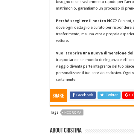
bisogno di un trasferimento rapido per l’aeropo
matrimonio, garantiamo un processo di preno
Perché scegliere il nostro NCC?
Con noi, o
dove ogni dettaglio è curato per rispondere al
trasferimento, ma una vera e propria esperien
vetture.
Vuoi scoprire una nuova dimensione del
trasportare in un mondo di eleganza e efficien
viaggio diventa parte integrante del tuo piacer
personalizzare il tuo servizio esclusivo. Ogni
certamente.
Facebook
Twitter
G
Share
Tags
NCC ROMA
About Cristina