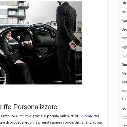
Di
No
Apr
Di
No
Ag
Lug
Gi
Ma
Apr
Ma
Fe
riffe Personalizzate
No
semplice e intuitivo grazie al portale online di
NCC Roma
, che
Ot
ura e di procedere con la prenotazione in pochi clic. Che tu abbia
Se