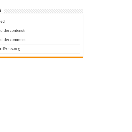
a
edi
d dei contenuti
ed dei commenti
rdPress.org