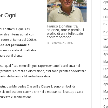
Apr
Ma
er Ogni
Fe
Di
Franco Donatini, tra
di adattarsi a qualsiasi
scienza, arte e parola: il
No
profilo di un intellettuale
ionali e internazionali con
contemporaneo
Se
el cuore di Roma dal 2008 e,
Febbraio 23, 2026
ne del personale e
Ma
niamo standard qualitativi
Apr
ale per il cliente.
Ma
isti, qualificati e multilingue, rappresentano l’eccellenza nel
Fe
arantire sicurezza e discrezione, essi sono pronti a soddisfare
astri della nostra filosofia lavorativa.
Ma
Apr
restigiose Mercedes Classe E e Classe S, sono simboli di
Ma
 sia nell’aspetto esterno che nella meccanica, è sottoposto a
icurezza e sanificazione.
Fe
Ge