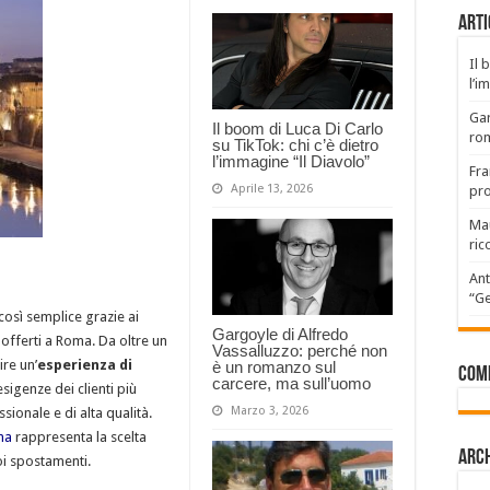
Arti
Il 
l’i
Gar
Il boom di Luca Di Carlo
rom
su TikTok: chi c’è dietro
l’immagine “Il Diavolo”
Fra
Aprile 13, 2026
pro
Mau
ric
Ant
“Ge
così semplice grazie ai
Gargoyle di Alfredo
offerti a Roma. Da oltre un
Vassalluzzo: perché non
re un’
esperienza di
è un romanzo sul
Com
carcere, ma sull’uomo
sigenze dei clienti più
Marzo 3, 2026
sionale e di alta qualità.
ma
rappresenta la scelta
Arch
uoi spostamenti.