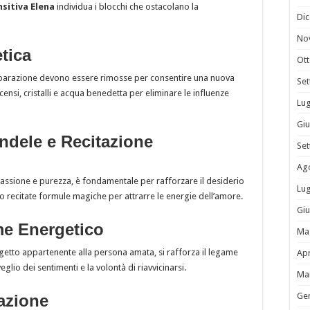
nsitiva Elena
individua i blocchi che ostacolano la
Di
No
tica
Ot
eparazione devono essere rimosse per consentire una nuova
Se
ensi, cristalli e acqua benedetta per eliminare le influenze
Lug
Gi
ndele e Recitazione
Se
Ag
passione e purezza, è fondamentale per rafforzare il desiderio
Lug
o recitate formule magiche per attrarre le energie dell’amore.
Gi
me Energetico
Ma
oggetto appartenente alla persona amata, si rafforza il legame
Apr
eglio dei sentimenti e la volontà di riavvicinarsi.
Ma
Ge
lazione