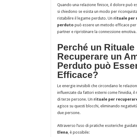
Quando una relazione finisce, il dolore può e
si chiedono se esista un modo per riconquist
ristabilire il legame perduto. Un
rituale per
perduto
può essere un metodo efficace per ri
partner e ripristinare la connessione emotiva.
Perché un Rituale
Recuperare un A
Perduto può Esse
Efficace?
Le energie invisibili che circondano le relazi
influenzate da fattori esterni come l’invidia, i
di terze persone. Un
rituale per recupera
agisce su questi blocchi, eliminando negativi
due persone.
Attraverso l’uso di pratiche esoteriche guidat
Elena
, è possibile: