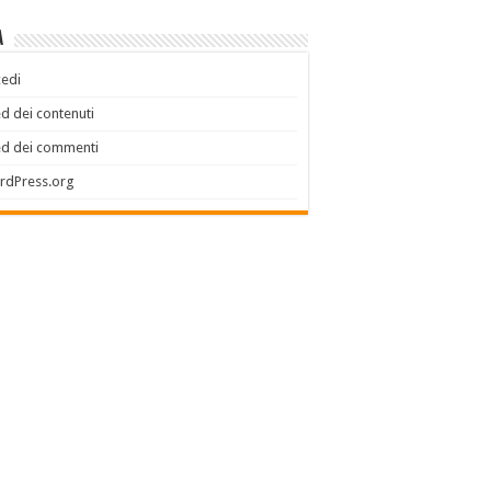
a
edi
d dei contenuti
ed dei commenti
rdPress.org