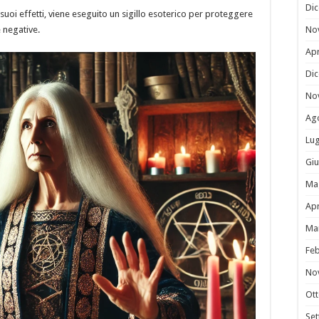
Di
i suoi effetti, viene eseguito un sigillo esoterico per proteggere
 negative.
No
Apr
Di
No
Ag
Lug
Gi
Ma
Apr
Ma
Fe
No
Ot
Se