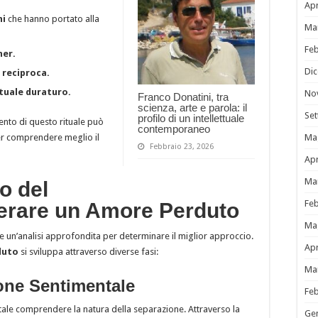
Apr
ni
che hanno portato alla
Ma
Fe
ner.
Di
 reciproca.
tuale duraturo.
No
Franco Donatini, tra
scienza, arte e parola: il
Se
profilo di un intellettuale
nto di questo rituale può
contemporaneo
er comprendere meglio il
Ma
Febbraio 23, 2026
Apr
Ma
o del
Fe
erare un Amore Perduto
Ma
e un’analisi approfondita per determinare il miglior approccio.
Apr
duto
si sviluppa attraverso diverse fasi:
Ma
ione Sentimentale
Fe
tale comprendere la natura della separazione. Attraverso la
Ge