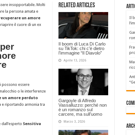
Related Articles
ssere insopportabile. Molti
Arti
are la persona amata e
Il 
 recuperare un amore
l’i
aprire il cuore di un ex
Gar
rom
Il boom di Luca Di Carlo
 per
Fra
su TikTok: chi c’è dietro
l’immagine “Il Diavolo”
pro
more
Aprile 13, 2026
re
Mau
ric
Ant
“Ge
oni possono essere
l malocchio o le interferenze
re un amore perduto
Gargoyle di Alfredo
Com
tà e riportando armonia tra
Vassalluzzo: perché non
è un romanzo sul
carcere, ma sull’uomo
Marzo 3, 2026
e dall’esperto
Sensitiva
Arch