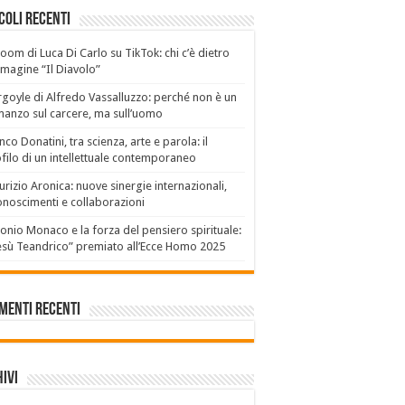
coli recenti
boom di Luca Di Carlo su TikTok: chi c’è dietro
mmagine “Il Diavolo”
goyle di Alfredo Vassalluzzo: perché non è un
anzo sul carcere, ma sull’uomo
nco Donatini, tra scienza, arte e parola: il
filo di un intellettuale contemporaneo
rizio Aronica: nuove sinergie internazionali,
onoscimenti e collaborazioni
onio Monaco e la forza del pensiero spirituale:
sù Teandrico” premiato all’Ecce Homo 2025
menti recenti
ivi