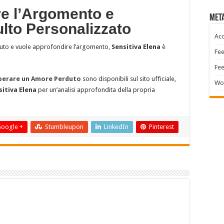
e l’Argomento e
Met
lto Personalizzato
Acc
duto e vuole approfondire l’argomento,
Sensitiva Elena
è
Fee
Fe
uperare un Amore Perduto
sono disponibili sul sito ufficiale,
Wo
sitiva Elena
per un’analisi approfondita della propria
oogle +
Stumbleupon
LinkedIn
Pinterest