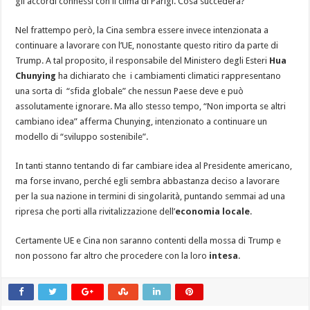
gli accordi connessi con il clima di Parigi. Cosa succederà?
Nel frattempo però, la Cina sembra essere invece intenzionata a
continuare a lavorare con l’UE, nonostante questo ritiro da parte di
Trump. A tal proposito, il responsabile del Ministero degli Esteri
Hua
Chunying
ha dichiarato che i cambiamenti climatici rappresentano
una sorta di “sfida globale” che nessun Paese deve e può
assolutamente ignorare. Ma allo stesso tempo, “Non importa se altri
cambiano idea” afferma Chunying, intenzionato a continuare un
modello di “sviluppo sostenibile”.
In tanti stanno tentando di far cambiare idea al Presidente americano,
ma forse invano, perché egli sembra abbastanza deciso a lavorare
per la sua nazione in termini di singolarità, puntando semmai ad una
ripresa che porti alla rivitalizzazione dell’
economia locale
.
Certamente UE e Cina non saranno contenti della mossa di Trump e
non possono far altro che procedere con la loro
intesa
.