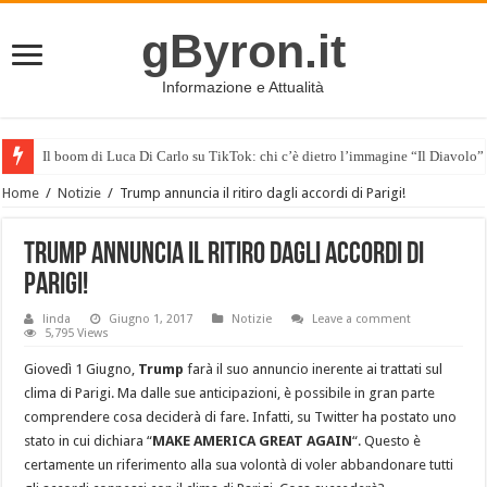
gByron.it
Informazione e Attualità
Il boom di Luca Di Carlo su TikTok: chi c’è dietro l’immagine “Il Diavolo”
Home
/
Notizie
/
Trump annuncia il ritiro dagli accordi di Parigi!
Trump annuncia il ritiro dagli accordi di
Parigi!
linda
Giugno 1, 2017
Notizie
Leave a comment
5,795 Views
Giovedì 1 Giugno,
Trump
farà il suo annuncio inerente ai trattati sul
clima di Parigi. Ma dalle sue anticipazioni, è possibile in gran parte
comprendere cosa deciderà di fare. Infatti, su Twitter ha postato uno
stato in cui dichiara “
MAKE AMERICA GREAT AGAIN
“. Questo è
certamente un riferimento alla sua volontà di voler abbandonare tutti