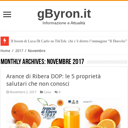
gByron.it
Informazione e Attualità
Il boom di Luca Di Carlo su TikTok: chi c’è dietro l’immagine “Il Diavolo”
Home
/
2017
/
Novembre
Monthly Archives:
Novembre 2017
Arance di Ribera DOP: le 5 proprietà
salutari che non conosci
Novembre 2, 2017
Casa
0