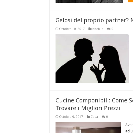
Gelosi del proprio partner? 
Ottobre 10, 2017
Notizie
0
Cucine Componibili: Come S
Trovare i Migliori Prezzi
Ottobre 9, 2017
Casa
0
Avet
ad u