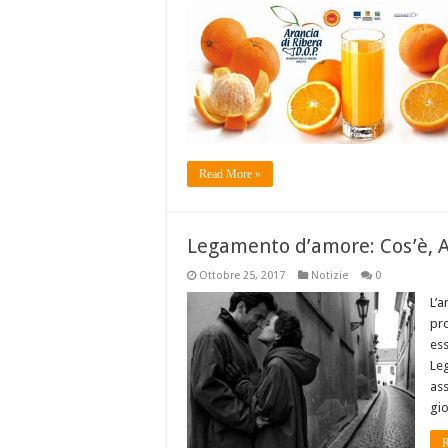
Read More »
Legamento d’amore: Cos’è, A
Ottobre 25, 2017
Notizie
0
L’a
pro
ess
Leg
ass
gi
R