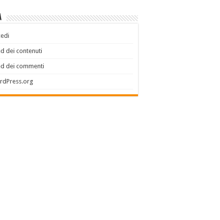
a
edi
d dei contenuti
ed dei commenti
rdPress.org