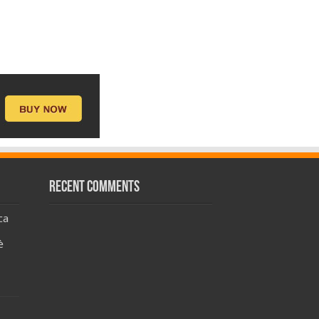
Recent Comments
ca
è