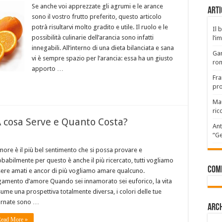
Se anche voi apprezzate gli agrumi e le arance
Arti
sono il vostro frutto preferito, questo articolo
potrà risultarvi molto gradito e utile. Il ruolo e le
Il 
possibilità culinarie dell’arancia sono infatti
l’i
innegabili. All’interno di una dieta bilanciata e sana
Gar
vi è sempre spazio per l’arancia: essa ha un giusto
rom
apporto …
Fra
pro
Mau
ric
 cosa Serve e Quanto Costa?
Ant
“Ge
more è il più bel sentimento che si possa provare e
babilmente per questo è anche il più ricercato, tutti vogliamo
Com
ere amati e ancor di più vogliamo amare qualcuno.
amento d’amore Quando sei innamorato sei euforico, la vita
ume una prospettiva totalmente diversa, i colori delle tue
ornate sono …
Arch
ead More »