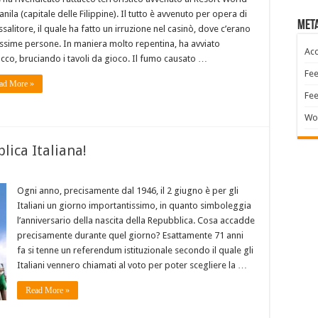
anila (capitale delle Filippine). Il tutto è avvenuto per opera di
Met
ssalitore, il quale ha fatto un irruzione nel casinò, dove c’erano
issime persone. In maniera molto repentina, ha avviato
Acc
tacco, bruciando i tavoli da gioco. Il fumo causato …
Fee
ad More »
Fe
Wo
lica Italiana!
Ogni anno, precisamente dal 1946, il 2 giugno è per gli
Italiani un giorno importantissimo, in quanto simboleggia
l’anniversario della nascita della Repubblica. Cosa accadde
precisamente durante quel giorno? Esattamente 71 anni
fa si tenne un referendum istituzionale secondo il quale gli
Italiani vennero chiamati al voto per poter scegliere la …
Read More »