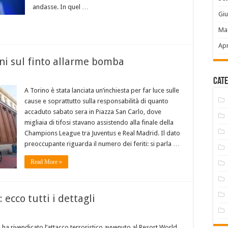
andasse. In quel …
Gi
Ma
Apr
ini sul finto allarme bomba
Cate
A Torino è stata lanciata un’inchiesta per far luce sulle
cause e soprattutto sulla responsabilità di quanto
accaduto sabato sera in Piazza San Carlo, dove
migliaia di tifosi stavano assistendo alla finale della
Champions League tra Juventus e Real Madrid. Il dato
preoccupante riguarda il numero dei feriti: si parla …
Read More »
 ecco tutti i dettagli
is ha rivendicato l’attacco terroristico avvenuto al Resort World