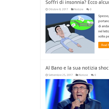
Soffri di insonnia? Ecco alcu
Ottobre 8, 2017
Notizie
0
Spesso,
portano
di anda
nel lett
volte p
Read 
Al Bano e la sua notizia shoc
Settembre 25, 2017
Notizie
0