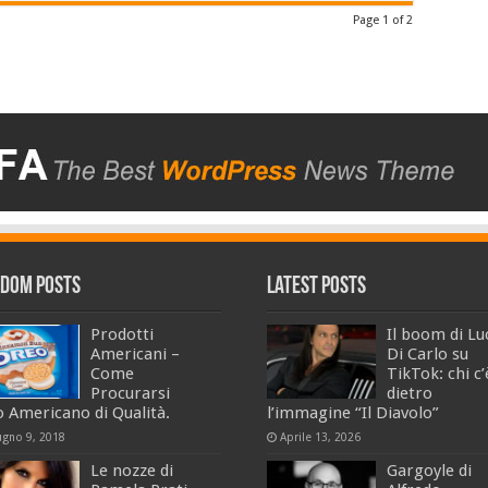
Page 1 of 2
dom Posts
Latest Posts
Prodotti
Il boom di Lu
Americani –
Di Carlo su
Come
TikTok: chi c’
Procurarsi
dietro
o Americano di Qualità.
l’immagine “Il Diavolo”
ugno 9, 2018
Aprile 13, 2026
Le nozze di
Gargoyle di