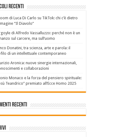
coli recenti
boom di Luca Di Carlo su TikTok: chi c’è dietro
mmagine “Il Diavolo”
goyle di Alfredo Vassalluzzo: perché non è un
anzo sul carcere, ma sull’uomo
nco Donatini, tra scienza, arte e parola: il
filo di un intellettuale contemporaneo
rizio Aronica: nuove sinergie internazionali,
onoscimenti e collaborazioni
onio Monaco e la forza del pensiero spirituale:
sù Teandrico” premiato all’Ecce Homo 2025
menti recenti
ivi