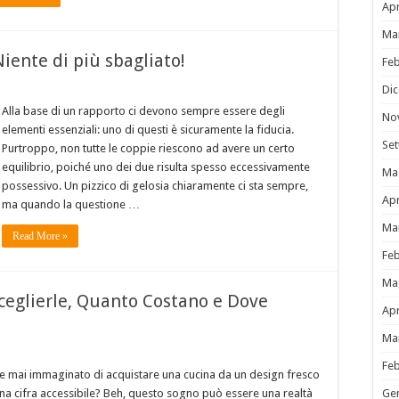
Apr
Ma
Niente di più sbagliato!
Fe
Di
Alla base di un rapporto ci devono sempre essere degli
No
elementi essenziali: uno di questi è sicuramente la fiducia.
Se
Purtroppo, non tutte le coppie riescono ad avere un certo
equilibrio, poiché uno dei due risulta spesso eccessivamente
Ma
possessivo. Un pizzico di gelosia chiaramente ci sta sempre,
Apr
ma quando la questione …
Ma
Read More »
Fe
Ma
ceglierle, Quanto Costano e Dove
Apr
Ma
Fe
e mai immaginato di acquistare una cucina da un design fresco
Ge
na cifra accessibile? Beh, questo sogno può essere una realtà