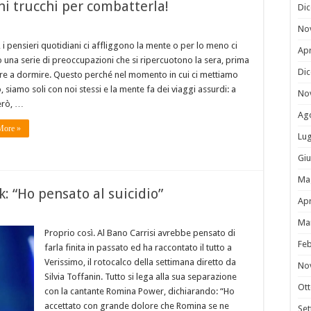
ni trucchi per combatterla!
Di
No
 i pensieri quotidiani ci affliggono la mente o per lo meno ci
Apr
 una serie di preoccupazioni che si ripercuotono la sera, prima
Di
re a dormire. Questo perché nel momento in cui ci mettiamo
o, siamo soli con noi stessi e la mente fa dei viaggi assurdi: a
No
erò, …
Ag
More »
Lug
Gi
Ma
k: “Ho pensato al suicidio”
Apr
Ma
Proprio così. Al Bano Carrisi avrebbe pensato di
Fe
farla finita in passato ed ha raccontato il tutto a
Verissimo, il rotocalco della settimana diretto da
No
Silvia Toffanin. Tutto si lega alla sua separazione
Ot
con la cantante Romina Power, dichiarando: “Ho
accettato con grande dolore che Romina se ne
Se