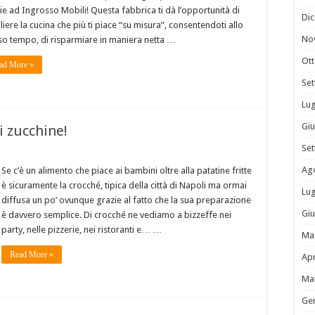
ie ad Ingrosso Mobili! Questa fabbrica ti dà l’opportunità di
Di
liere la cucina che più ti piace “su misura”, consentendoti allo
No
so tempo, di risparmiare in maniera netta …
Ot
ad More »
Se
Lug
Gi
i zucchine!
Se
Ag
Se c’è un alimento che piace ai bambini oltre alla patatine fritte
è sicuramente la crocché, tipica della città di Napoli ma ormai
Lug
diffusa un po’ ovunque grazie al fatto che la sua preparazione
Gi
è davvero semplice. Di crocché ne vediamo a bizzeffe nei
party, nelle pizzerie, nei ristoranti e… …
Ma
Read More »
Apr
Ma
Ge