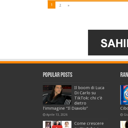
1
2
»
Popular Posts
Ran
Il boom di Luca
Di Carlo su
TikTok: chi c’è
dietro
l’immagine “Il Diavolo”
Cib
Aprile 13, 2026
Gi
Come crescere