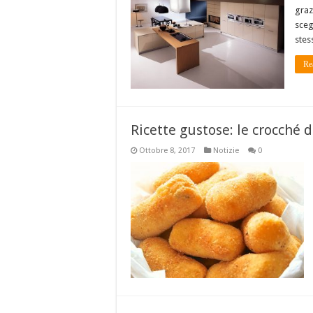
graz
sceg
stes
Re
Ricette gustose: le crocché d
Ottobre 8, 2017
Notizie
0