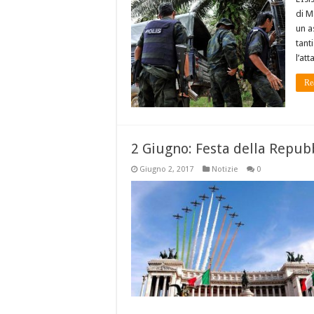
di M
un a
tant
l’at
Re
2 Giugno: Festa della Repubb
Giugno 2, 2017
Notizie
0