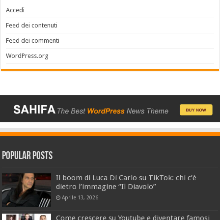
Accedi
Feed dei contenuti
Feed dei commenti
WordPress.org
Popular Posts
Il boom di Luca Di Carlo su TikTok: chi c’è
dietro l’immagine “Il Diavolo”
Aprile 13, 2026
Come crescere su Youtube e diventare famosi