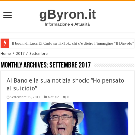
gByron.it
Informazione e Attualità
Il boom di Luca Di Carlo su TikTok: chi c’è dietro l’immagine “Il Diavolo”
Home
/
2017
/
Settembre
Monthly Archives:
Settembre 2017
Al Bano e la sua notizia shock: “Ho pensato
al suicidio”
Settembre 25, 2017
Notizie
0