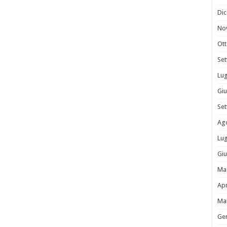
Di
No
Ot
Se
Lug
Gi
Se
Ag
Lug
Gi
Ma
Apr
Ma
Ge