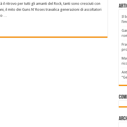
 il ritrovo per tutti gli amanti del Rock, tanti sono cresciuti con
Arti
ni, il mito dei Guns N’ Roses travalica generazioni di ascoltatori
ato …
Il 
l’i
Gar
rom
Fra
pro
Mau
ric
Ant
“Ge
Com
Arch