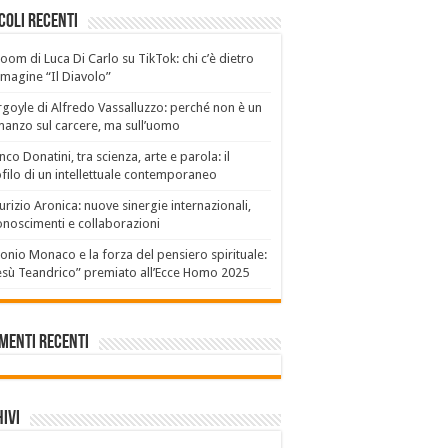
coli recenti
boom di Luca Di Carlo su TikTok: chi c’è dietro
mmagine “Il Diavolo”
goyle di Alfredo Vassalluzzo: perché non è un
anzo sul carcere, ma sull’uomo
nco Donatini, tra scienza, arte e parola: il
filo di un intellettuale contemporaneo
rizio Aronica: nuove sinergie internazionali,
onoscimenti e collaborazioni
onio Monaco e la forza del pensiero spirituale:
sù Teandrico” premiato all’Ecce Homo 2025
menti recenti
ivi