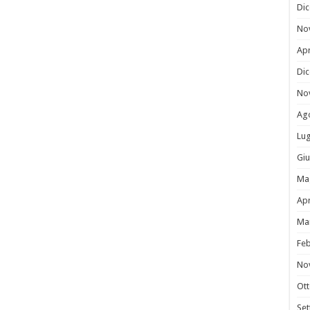
Di
No
Apr
Di
No
Ag
Lug
Gi
Ma
Apr
Ma
Fe
No
Ot
Se