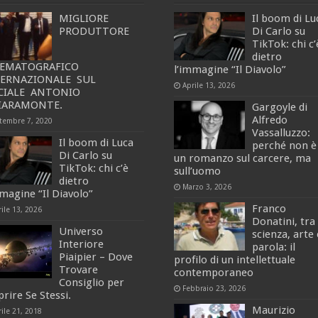
MIGLIORE
Il boom di Lu
PRODUTTORE
Di Carlo su
TikTok: chi c’
dietro
NEMATOGRAFICO
l’immagine “Il Diavolo”
TERNAZIONALE SUL
Aprile 13, 2026
CIALE ANTONIO
IARAMONTE.
Gargoyle di
Alfredo
ttembre 7, 2020
Vassalluzzo:
Il boom di Luca
perché non è
Di Carlo su
un romanzo sul carcere, ma
TikTok: chi c’è
sull’uomo
dietro
Marzo 3, 2026
mmagine “Il Diavolo”
Franco
ile 13, 2026
Donatini, tra
Universo
scienza, arte 
Interiore
parola: il
Piaipier – Dove
profilo di un intellettuale
Trovare
contemporaneo
Consiglio per
Febbraio 23, 2026
rire Se Stessi.
Maurizio
ile 21, 2018