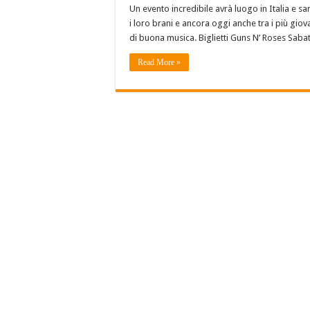
Un evento incredibile avrà luogo in Italia e sarà
i loro brani e ancora oggi anche tra i più giova
di buona musica. Biglietti Guns N’ Roses Sab
Read More »