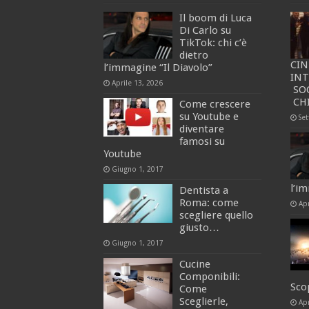
Il boom di Luca
Di Carlo su
TikTok: chi c’è
dietro
CI
l’immagine “Il Diavolo”
IN
Aprile 13, 2026
SO
CH
Come crescere
su Youtube e
Se
diventare
famosi su
Youtube
Giugno 1, 2017
l’i
Dentista a
Roma: come
Apr
scegliere quello
giusto…
Giugno 1, 2017
Cucine
Componibili:
Scop
Come
Sceglierle,
Apr