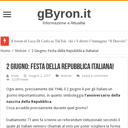
gByron.it
Informazione e Attualità
Il boom di Luca Di Carlo su TikTok: chi c’è dietro l’immagine “Il Diavolo”
Home
/
Notizie
/
2 Giugno: Festa della Repubblica Italiana!
2 Giugno: Festa della Repubblica Italiana!
linda
Giugno 2, 2017
Notizie
Leave a comment
3,259 Views
Ogni anno, precisamente dal 1946, il 2 giugno è per gli Italiani un
giorno importantissimo, in quanto simboleggia
l’anniversario della
nascita della Repubblica
.
Cosa accadde precisamente durante quel giorno?
Esattamente 71 anni fa si tenne un referendum istituzionale secondo il
quale gli Italiani vennero chiamati al voto per poter scegliere la forma