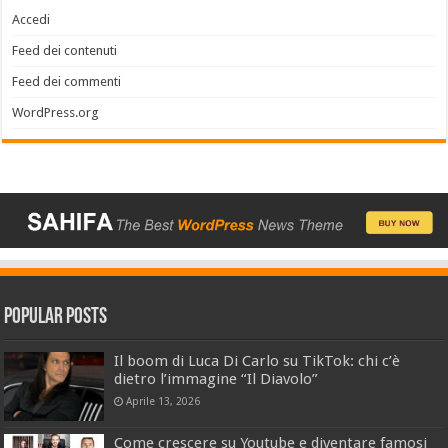
Accedi
Feed dei contenuti
Feed dei commenti
WordPress.org
Popular Posts
Il boom di Luca Di Carlo su TikTok: chi c’è
dietro l’immagine “Il Diavolo”
Aprile 13, 2026
Come crescere su Youtube e diventare famosi