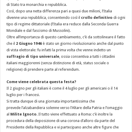
di Stato tra monarchia e repubblica.
Così, dopo una netta differenza pari a quasi due milioni, l’Italia
divenne una repubblica, consentendo così il
crollo definitivo
di ogni
tipo di regime dittatoriale (l’Italia era reduce dalla Seconda Guerra
Mondiale e dal fascismo di Mussolini).
Oltre all’importanza di questo cambiamento, c’è da sottolineare il fatto
che il
2 Giugno 1946
è stato un giorno rivoluzionario anche dal punto
di vista elettorale: fu infatti la prima volta che venne indetto un
suffragio di tipo universale
, ossia consentiva a tutti i cittadini
italiani maggiorenni (senza distinzione di età, status sociale o
religione) di prendere parte al referendum.
Come viene celebrata questa festa?
Il 2 giugno per gli italiani è come il 4 luglio per gli americani o il 14
luglio per i francesi.
Si tratta dunque di una giornata importantissima che
prevede l’alzabandiera solenne verso l’Altare della Patria e l’omaggio
al
Milite Ignoto
. Il tutto viene effettuato a Roma: c’è inoltre la
procedura della deposizione di una corona d’alloro da parte del
Presidente della Repubblica e vi partecipano anche altre figure che