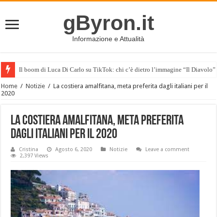
gByron.it
Informazione e Attualità
Il boom di Luca Di Carlo su TikTok: chi c’è dietro l’immagine “Il Diavolo”
Home
/
Notizie
/
La costiera amalfitana, meta preferita dagli italiani per il
2020
La costiera amalfitana, meta preferita
dagli italiani per il 2020
Cristina
Agosto 6, 2020
Notizie
Leave a comment
2,397 Views