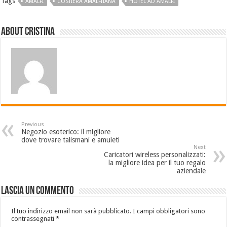
Tags
AMALFI
COSTIERA AMALFITANA
HOTEL AD AMALFI
About Cristina
Previous
Negozio esoterico: il migliore
dove trovare talismani e amuleti
Next
Caricatori wireless personalizzati:
la migliore idea per il tuo regalo
aziendale
Lascia un commento
Il tuo indirizzo email non sarà pubblicato.
I campi obbligatori sono
contrassegnati
*