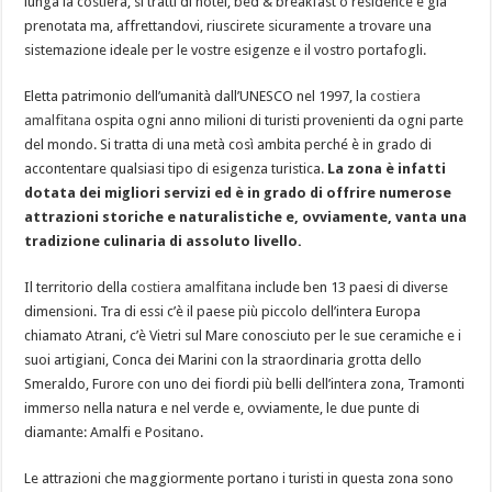
lunga la costiera, si tratti di hotel, bed & breakfast o residence è già
prenotata ma, affrettandovi, riuscirete sicuramente a trovare una
sistemazione ideale per le vostre esigenze e il vostro portafogli.
Eletta patrimonio dell’umanità dall’UNESCO nel 1997, la
costiera
amalfitana
ospita ogni anno milioni di turisti provenienti da ogni parte
del mondo. Si tratta di una metà così ambita perché è in grado di
accontentare qualsiasi tipo di esigenza turistica.
La zona è infatti
dotata dei migliori servizi ed è in grado di offrire numerose
attrazioni storiche e naturalistiche e, ovviamente, vanta una
tradizione culinaria di assoluto livello.
Il territorio della
costiera amalfitana
include ben 13 paesi di diverse
dimensioni. Tra di essi c’è il paese più piccolo dell’intera Europa
chiamato Atrani, c’è Vietri sul Mare conosciuto per le sue ceramiche e i
suoi artigiani, Conca dei Marini con la straordinaria grotta dello
Smeraldo, Furore con uno dei fiordi più belli dell’intera zona, Tramonti
immerso nella natura e nel verde e, ovviamente, le due punte di
diamante: Amalfi e Positano.
Le attrazioni che maggiormente portano i turisti in questa zona sono