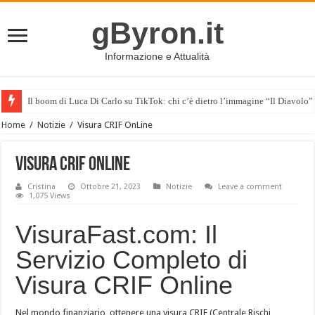
gByron.it
Informazione e Attualità
Il boom di Luca Di Carlo su TikTok: chi c’è dietro l’immagine “Il Diavolo”
Home
/
Notizie
/
Visura CRIF OnLine
Visura CRIF OnLine
Cristina
Ottobre 21, 2023
Notizie
Leave a comment
1,075 Views
VisuraFast.com: Il
Servizio Completo di
Visura CRIF Online
Nel mondo finanziario, ottenere una visura CRIF (Centrale Rischi