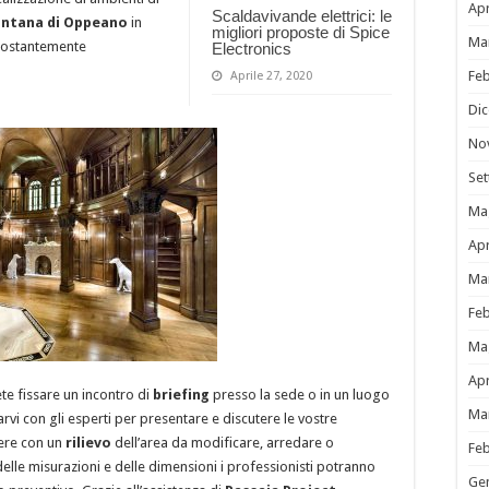
Apr
Scaldavivande elettrici: le
fontana di Oppeano
in
migliori proposte di Spice
Ma
 costantemente
Electronics
Fe
Aprile 27, 2020
Di
No
Se
Ma
Apr
Ma
Fe
Ma
Apr
te fissare un incontro di
briefing
presso la sede o in un luogo
Ma
rvi con gli esperti per presentare e discutere le vostre
dere con un
rilievo
dell’area da modificare, arredare o
Fe
delle misurazioni e delle dimensioni i professionisti potranno
Ge