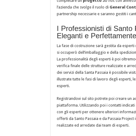
completare un
progetto
ad hoc
con annesso
l’azienda che svolge il ruolo di
General Cont
partnership necessarie e saranno gestiti i cant
I Professionisti di Sant
Eleganti e Perfettamente
La fase di costruzione sarà gestita da esperti
si occuperò dell’imballaggio e della spedizion
La professionalità degli esperti è poi oltrem
verifica finale delle strutture realizzate e arr
dei servizi della Santa Passaia è possibile visi
illustrate tutte le fasi di lavoro degli esperti,
esperti.
Registrandovi sul sito potrete poi creare un a
piattaforma. Utilizzando poi i contatti indica
con gli esperti per ottenere ulteriori inform
offerti da Santo Passaia e da Passaia Project 
realizzate ed arredate dai team di esperti.