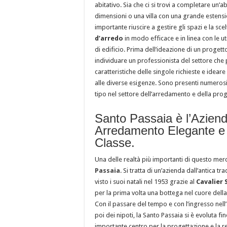
abitativo. Sia che ci si trovi a completare un’a
dimensioni o una villa con una grande estensi
importante riuscire a gestire gli spazi e la sce
d’arredo
in modo efficace e in linea con le ut
di edificio. Prima dell’ideazione di un proget
individuare un professionista del settore che 
caratteristiche delle singole richieste e ideare
alle diverse esigenze. Sono presenti numerosi 
tipo nel settore dell’arredamento e della pro
Santo Passaia è l’Aziend
Arredamento Elegante e 
Classe.
Una delle realtà più importanti di questo me
Passaia
. Si tratta di un’azienda dall’antica tr
visto i suoi natali nel 1953 grazie al
Cavalier 
per la prima volta una bottega nel cuore della
Con il passare del tempo e con l’ingresso nell’
poi dei nipoti, la Santo Passaia si è evoluta fi
importante centro per la progettazione e la re