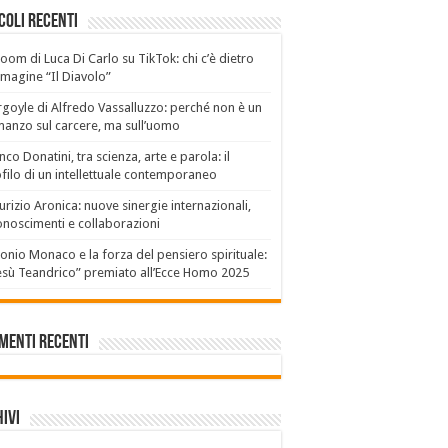
coli recenti
boom di Luca Di Carlo su TikTok: chi c’è dietro
mmagine “Il Diavolo”
goyle di Alfredo Vassalluzzo: perché non è un
anzo sul carcere, ma sull’uomo
nco Donatini, tra scienza, arte e parola: il
filo di un intellettuale contemporaneo
rizio Aronica: nuove sinergie internazionali,
onoscimenti e collaborazioni
onio Monaco e la forza del pensiero spirituale:
sù Teandrico” premiato all’Ecce Homo 2025
menti recenti
ivi