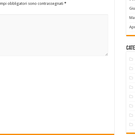
ampi obbligatori sono contrassegnati
*
Gi
Ma
Apr
Cate