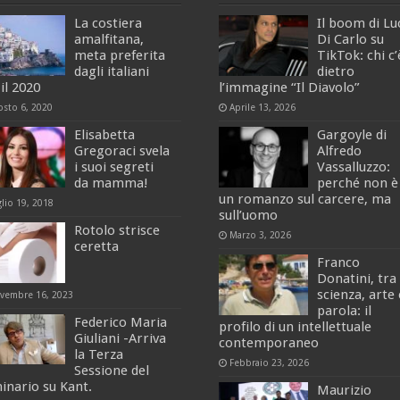
La costiera
Il boom di Lu
amalfitana,
Di Carlo su
meta preferita
TikTok: chi c’
dagli italiani
dietro
il 2020
l’immagine “Il Diavolo”
osto 6, 2020
Aprile 13, 2026
Elisabetta
Gargoyle di
Gregoraci svela
Alfredo
i suoi segreti
Vassalluzzo:
da mamma!
perché non è
un romanzo sul carcere, ma
glio 19, 2018
sull’uomo
Rotolo strisce
Marzo 3, 2026
ceretta
Franco
Donatini, tra
scienza, arte 
vembre 16, 2023
parola: il
Federico Maria
profilo di un intellettuale
Giuliani -Arriva
contemporaneo
la Terza
Febbraio 23, 2026
Sessione del
inario su Kant.
Maurizio