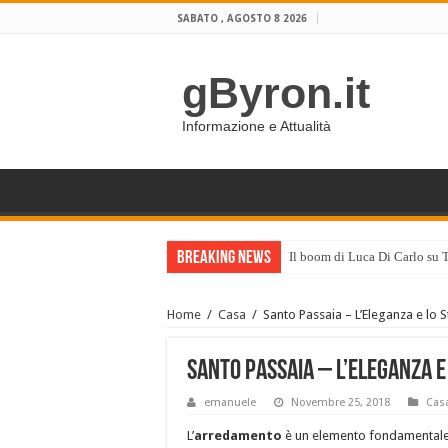
SABATO , AGOSTO 8 2026
gByron.it
Informazione e Attualità
Breaking News
Il boom di Luca Di Carlo su 
Home
/
Casa
/
Santo Passaia – L’Eleganza e lo St
Santo Passaia – L’Eleganza e 
emanuele
Novembre 25, 2018
Cas
L’
arredamento
è un elemento fondamentale