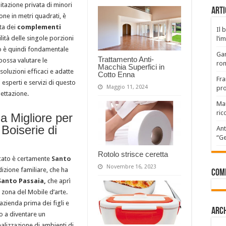
bitazione privata di minori
Arti
one in metri quadrati, è
lta dei
complementi
Il 
ilità delle singole porzioni
l’i
to è quindi fondamentale
Gar
Trattamento Anti-
possa valutare le
rom
Macchia Superfici in
 soluzioni efficaci e adatte
Cotto Enna
Fra
esperti e servizi di questo
Maggio 11, 2024
pro
gettazione.
Mau
ric
a Migliore per
Boiserie di
Ant
“Ge
Rotolo strisce ceretta
rcato è certamente
Santo
Novembre 16, 2023
adizione familiare, che ha
Com
Santo Passaia,
che aprì
 zona del Mobile d’arte.
azienda prima dei figli e
Arch
no a diventare un
alizzazione di ambienti di