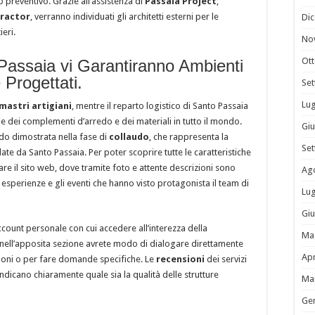
 preventivo. Grazie all’assistenza di
Passaia Project
,
ractor
, verranno individuati gli architetti esterni per le
Di
ieri.
No
Ot
o Passaia vi Garantiranno Ambienti
 Progettati.
Se
Lug
mastri artigiani
, mentre il reparto logistico di Santo Passaia
e dei complementi d’arredo e dei materiali in tutto il mondo.
Gi
odo dimostrata nella fase di
collaudo
, che rappresenta la
Se
edate da Santo Passaia. Per poter scoprire tutte le caratteristiche
tare il sito web, dove tramite foto e attente descrizioni sono
Ag
 le esperienze e gli eventi che hanno visto protagonista il team di
Lug
Gi
ccount personale con cui accedere all’interezza della
Ma
ti nell’apposita sezione avrete modo di dialogare direttamente
Apr
azioni o per fare domande specifiche. Le
recensioni
dei servizi
indicano chiaramente quale sia la qualità delle strutture
Ma
Ge