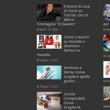
Il boom di Luca
Di Carlo su
TikTok: chi c’è
dietro
l’immagine “Il Diavolo”
per 
Aprile 13, 2026
Ag
Come crescere
su Youtube e
diventare
famosi su
Youtube
Lu
Giugno 1, 2017
Dentista a
Roma: come
scegliere quello
giusto…
No
Giugno 1, 2017
Cucine
Componibili:
Come
Sem
Sceglierle,