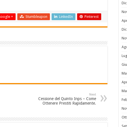
Di
No
oogle +
Stumbleupon
LinkedIn
Pinterest
Apr
Di
No
Ag
Lug
Gi
Ma
Apr
Ma
Next
Cessione del Quinto Inps – Come
Fe
Ottenere Prestiti Rapidamente.
No
Ot
Se