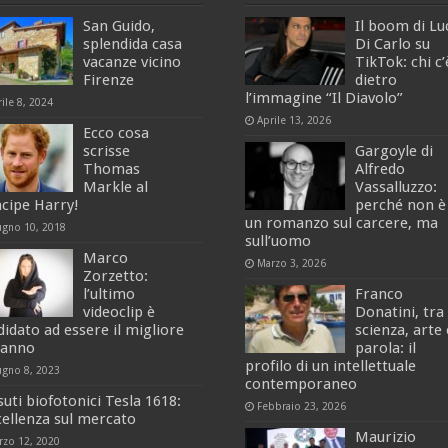
San Guido,
Il boom di Lu
splendida casa
Di Carlo su
vacanze vicino
TikTok: chi c’
Firenze
dietro
l’immagine “Il Diavolo”
ile 8, 2024
Aprile 13, 2026
Ecco cosa
scrisse
Gargoyle di
Thomas
Alfredo
Markle al
Vassalluzzo:
ncipe Harry!
perché non è
un romanzo sul carcere, ma
ugno 10, 2018
sull’uomo
Marco
Marzo 3, 2026
Zorzetto:
l’ultimo
Franco
videoclip è
Donatini, tra
didato ad essere il migliore
scienza, arte 
l’anno
parola: il
profilo di un intellettuale
ugno 8, 2023
contemporaneo
suti biofotonici Tesla 1618:
Febbraio 23, 2026
ccellenza sul mercato
Maurizio
rzo 12, 2020