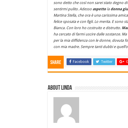
sono detto che così non sarei stato degno d
sentirmi pulito. Adesso
aspetto
la
donna
giu
Martina Stella, che ora è una carissima amic
felice sposata e con figli. Lo merita. E sono 
Bianca. Con loro ho costruito e distrutto.
Mar
ha cercato di farmi uscire dalle sostanze. Ma
per la mia diffidenza con le donne, dovuta fo
con mia madre. Sempre tanti dubbi e quell’os
Facebook
Twitter
G
Share
About linda