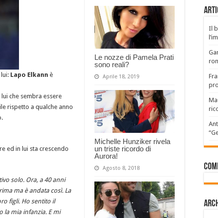
Arti
Il 
l’i
Gar
Le nozze di Pamela Prati
rom
sono reali?
lui:
Lapo
Elkann
è
Fra
Aprile 18, 2019
pro
n lui che sembra essere
Mau
le rispetto a qualche anno
ric
o.
Ant
“Ge
Michelle Hunziker rivela
un triste ricordo di
re ed in lui sta crescendo
Aurora!
Com
Agosto 8, 2018
vo solo. Ora, a 40 anni
prima ma è andata così. La
o figli. Ho sentito il
Arch
la mia infanzia. E mi