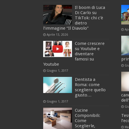
Il boom di Luca
Di Carlo su
TikTok: chi c’è
dietro
l’immagine “Il Diavolo”
Apr
Aprile 13, 2026
Come crescere
su Youtube e
diventare
famosi su
pri
Youtube
Gi
Giugno 1, 2017
Dentista a
Roma: come
scegliere quello
giusto…
can
del
Giugno 1, 2017
Gi
Cucine
Componibili:
Tes
Come
l’e
Sceglierle,
Ma