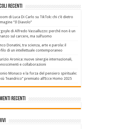
coli recenti
boom di Luca Di Carlo su TikTok: chi c’è dietro
mmagine “Il Diavolo”
goyle di Alfredo Vassalluzzo: perché non è un
anzo sul carcere, ma sull’uomo
nco Donatini, tra scienza, arte e parola: il
filo di un intellettuale contemporaneo
rizio Aronica: nuove sinergie internazionali,
onoscimenti e collaborazioni
onio Monaco e la forza del pensiero spirituale:
sù Teandrico” premiato all’Ecce Homo 2025
menti recenti
ivi