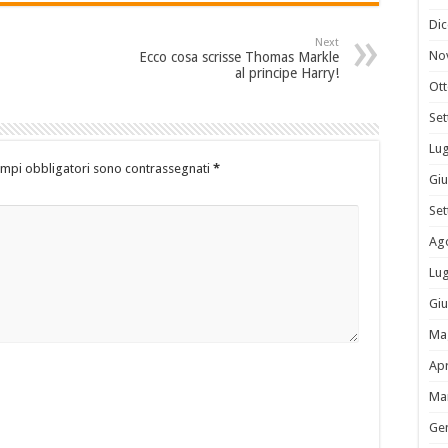
Di
Next
No
Ecco cosa scrisse Thomas Markle
al principe Harry!
Ot
Se
Lug
ampi obbligatori sono contrassegnati
*
Gi
Se
Ag
Lug
Gi
Ma
Apr
Ma
Ge