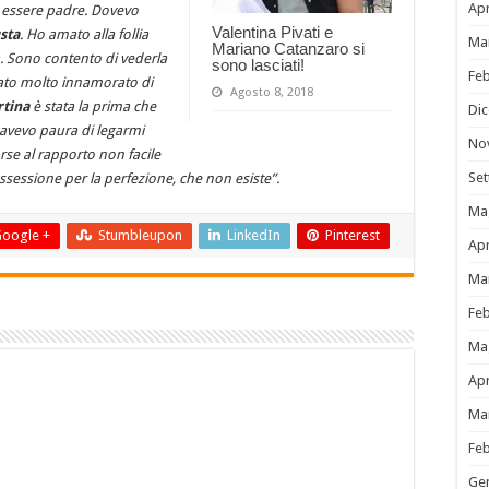
Apr
i essere padre. Dovevo
Valentina Pivati e
sta
. Ho amato alla follia
Ma
Mariano Catanzaro si
a. Sono contento di vederla
sono lasciati!
Fe
stato molto innamorato di
Agosto 8, 2018
tina
è stata la prima che
Di
 avevo paura di legarmi
No
rse al rapporto non facile
Se
sessione per la perfezione, che non esiste”.
Ma
oogle +
Stumbleupon
LinkedIn
Pinterest
Apr
Ma
Fe
Ma
Apr
Ma
Fe
Ge