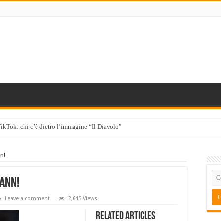
TikTok: chi c’è dietro l’immagine “Il Diavolo”
n!
kann!
Leave a comment
2,645 Views
Related Articles