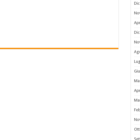
Di
No
Apr
Di
No
Ag
Lug
Gi
Ma
Apr
Ma
Fe
No
Ot
Se