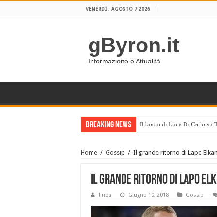
VENERDÌ , AGOSTO 7 2026
gByron.it
Informazione e Attualità
Breaking News
Il boom di Luca Di Carlo su 
Home
/
Gossip
/
Il grande ritorno di Lapo Elkan
Il grande ritorno di Lapo El
linda
Giugno 10, 2018
Gossip